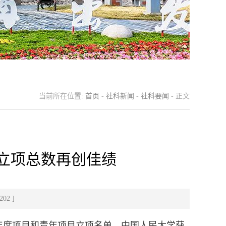
当前所在位置:
首页
-
社科新闻
-
社科要闻
- 正文
目立项总数再创佳绩
202
]
金年度项目和青年项目立项名单，中国人民大学获