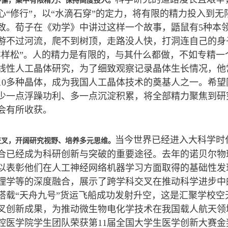
不懈，集中有限精力、保持高度投入。
心“修行”，以“水滴石穿”的定力，将有限的精力投入到
致。荀子在《劝学》中讲过这样一个故事，鼯鼠有5种本
游不过河流，爬不到树顶，走路没人快，打洞连自己的身
样样松”。人的精力是有限的，与其什么都做，不如专精一个
线性人工晶体研究，为了细致观察记录晶体生长情况，他
10多种晶体，成为我国人工晶体技术的奠基人之一。希
少一点浮躁功利、多一点沉淀积累，将全部精力聚焦到研
会有所收获。
当今世界已经进入大科学时
交叉，开阔研究视野、培养多元思维。
合已经成为科研创新与突破的重要途径。去年的诺贝尔物
以表彰他们在人工神经网络机器学习方面取得的基础性发
理学等的深度融合，展示了跨学科交叉在推动科学进步中
搭载“天舟九号”货运飞船成功发射升空，这是汇聚学校空
叉创新成果，为推动微生物电化学技术在我国载人航天领
腔医学院学生团队荣获第11届全国大学生医学创新大赛