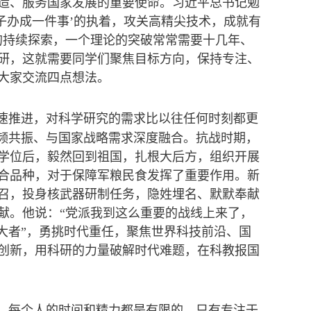
造、服务国家发展的重要使命。习近平总书记勉
子办成一件事’的执着，攻关高精尖技术，成就有
的持续探索，一个理论的突破常常需要十几年、
研，这就需要同学们聚焦目标方向，保持专注、
大家交流四点想法。
速推进，对科学研究的需求比以往任何时刻都更
同频共振、与国家战略需求深度融合。抗战时期，
学位后，毅然回到祖国，扎根大后方，组织开展
组合品种，对于保障军粮民食发挥了重要作用。新
号召，投身核武器研制任务，隐姓埋名、默默奉献
献。他说：“党派我到这么重要的战线上来了，
大者”，勇挑时代重任，聚焦世界科技前沿、国
创新，用科研的力量破解时代难题，在科教报国
，每个人的时间和精力都是有限的，只有专注于