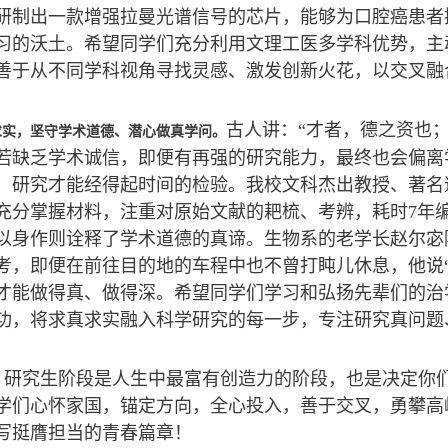
研制出一款增强拉曼光谱信号的芯片，能够为口腔癌患者
习的沃土。希望同学们充分利用文理工医多学科优势，主
善于从不同学科视角寻找灵感、激发创新火花，以交叉融
古人讲：“才者，德之资也
求实，坚守学术道德、潜心做真学问。
若缺乏学术诚信，即便有再强的研究能力，最终也会偏离
，研究才能经得起时间的检验。我校文科杰出教授、著名
充分掌握材料，注重对原始文献的耙梳、考辨，耗时7年
以身作则诠释了学术道德的真谛。生物系的老学长赵尔宓
考，即便在前往目的地的车程中也不曾打盹儿休息，他说
才能做得真、做得深。希望同学们学习和弘扬先辈们的治
功，将求真求实融入科学研究的每一步，专注研究真问题
，研究生阶段是人生中最富有创造力的阶段，也是决定你
学们心怀家国，锚定方向，全心投入，善于交叉，勇攀高
写挺膺担当的青春篇章！