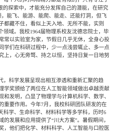
无限的探索中，才能充分发挥自己的潜能，在研究
领，能飞、能游、能爬、能走、还能打洞，但飞
子都藏不住，看似上天入地、无所不能，实则
领域。我校1964届物理系校友沈德忠院士，毕
常常以实验室为家，节假日几乎无休，全身心投
望同学们在科研过程中，少一点浅尝辄止、多一点
究上，心无旁骛、持之以恒，坚持日复一日地努
代，科学发展呈现出相互渗透和重新汇聚的趋
理学奖颁给了两位在人工智能领域做出卓越贡献
现和发明，凸显了物理学与计算机科学、数学、
的重要作用。今年7月，我校科研团队研发的在
天科学、生命科学、材料科学等多学科，历时6
域的发展和应用提供了“川大方案”。暑假期间，
金奖，他们把化学、材料科学、人工智能与口腔医