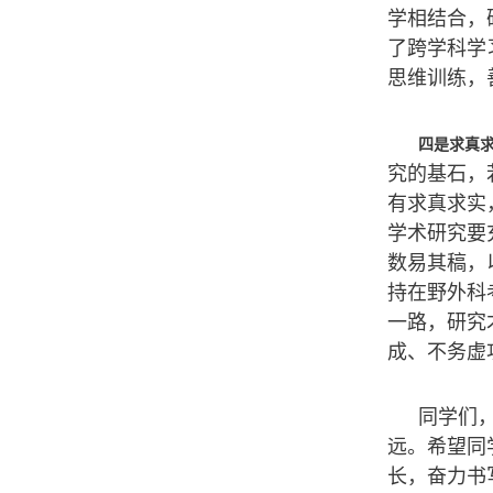
学相结合，
了跨学科学
思维训练，
四是求真
究的基石，
有求真求实
学术研究要
数易其稿，
持在野外科
一路，研究
成、不务虚
同学们
远。希望同
长，奋力书