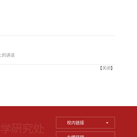
上的讲话
【
关闭
】
校内链接