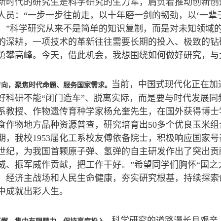
新时代的研究生是科学研究的生力军，肩负着推动创新创
人员：“一步一步往前走，以十年磨一剑的韧劲，以‘一辈
。”科学研究从来不是简单的知识复制，而是对未知领域
的深耕，一项技术的革新往往需要长期的投入、极致的钻
勇攀高峰。今天，借此机会，我想围绕如何做好研究，与
当前，中国式现代化正在加
方向，聚焦时代命题、服务国家需求。
好科研不能“闭门造车”、脱离实际，而是要与时代发展
系教授、作物遗传育种学家杨允奎先生，在国外获得博士
食作物地方品种资源普查，研究培育出50多个优良玉米
期，我校1953届化工系校友傅依备院士，积极响应国家
世纪，为我国首颗原子弹、氢弹的自主研发作出了突出贡
威、振军威作贡献，把工作干好。”希望同学们胸怀“国之
、经济主战场和人民生命健康，夯实研究根基，持续探索
中成就出彩人生。
科学研究的道路漫长且艰辛