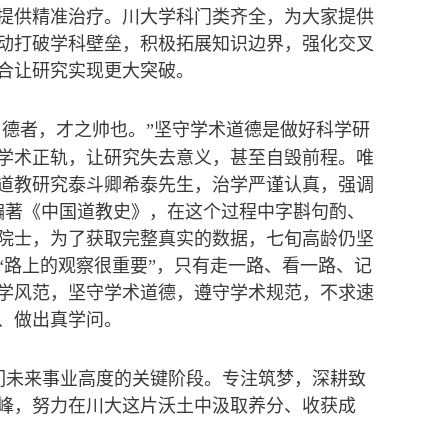
提供精准治疗。川大学科门类齐全，为大家提供
动打破学科壁垒，积极拓展知识边界，强化交叉
合让研究实现更大突破。
；德者，才之帅也。”坚守学术道德是做好科学研
学术正轨，让研究失去意义，甚至自毁前程。唯
道教研究泰斗卿希泰先生，治学严谨认真，强调
编著《中国道教史》，在这个过程中字斟句酌、
院士，为了获取完整真实的数据，七旬高龄仍坚
“路上的观察很重要”，只有走一路、看一路、记
学风范，坚守学术道德，遵守学术规范，不求速
、做出真学问。
们未来事业高度的关键阶段。专注筑梦，深耕致
峰，努力在川大这片沃土中汲取养分、收获成