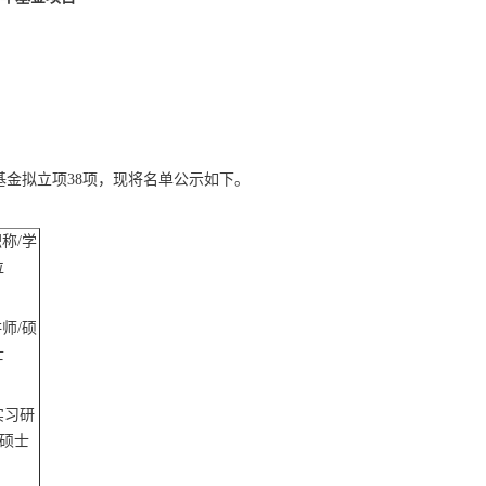
基金拟立项
38
项，现将名单公示如下。
职称
/学
位
讲师
/硕
士
实习研
/硕士