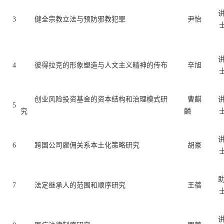
3
健全宗教立法与预防邪教犯罪
尹怡
4
彼得拉克的形象塑造与人文主义精神的传布
辛旭
创业风险投资基金的资本结构和治理模式研
曹麒
5
究
麟
6
跨国公司雇佣关系本土化策略研究
胡豪
7
法定继承人的范围和顺序研究
王蓓