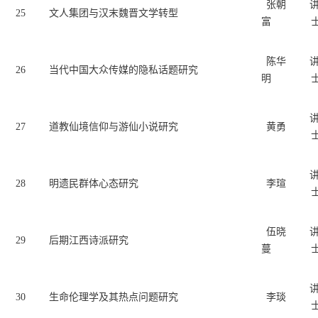
张朝
25
文人集团与汉末魏晋文学转型
富
陈华
26
当代中国大众传媒的隐私话题研究
明
27
道教仙境信仰与游仙小说研究
黄勇
28
明遗民群体心态研究
李瑄
伍晓
29
后期江西诗派研究
蔓
30
生命伦理学及其热点问题研究
李琰