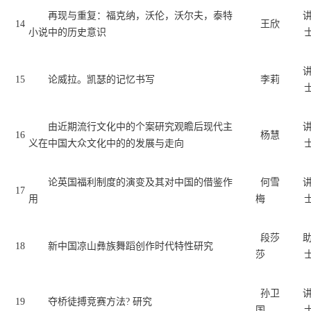
再现与重复：福克纳，沃伦，沃尔夫，泰特
14
王欣
小说中的历史意识
15
论威拉。凯瑟的记忆书写
李莉
由近期流行文化中的个案研究观瞻后现代主
16
杨慧
义在中国大众文化中的的发展与走向
论英国福利制度的演变及其对中国的借鉴作
何雪
17
用
梅
段莎
18
新中国凉山彝族舞蹈创作时代特性研究
莎
孙卫
19
夺桥徒搏竞赛方法
? 研究
国