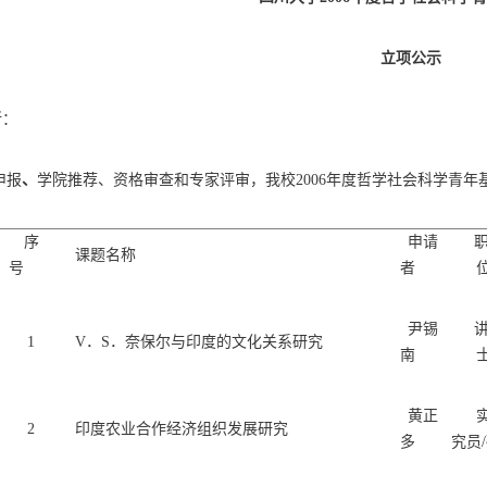
立项公示
所：
申报
、
学院推荐、资格审查和专家评审，我校
2006
年度哲学社会科学青年
序
申请
课题名称
号
者
尹锡
1
V．S．奈保尔与印度的文化关系研究
南
黄正
2
印度农业合作经济组织发展研究
多
究员