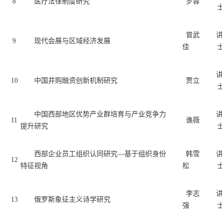
8
医疗法律制度研究
罗蓉
曾武
9
现代会展与区域经济发展
佳
10
中国并购融资创新机制研究
贾立
中国西部地区优势产业群培育与产业竞争力
11
谯薇
提升研究
西部企业员工组织认同研究—基于组织身份
韩雪
12
特征视角
松
李志
13
俄罗斯象征主义诗学研究
强