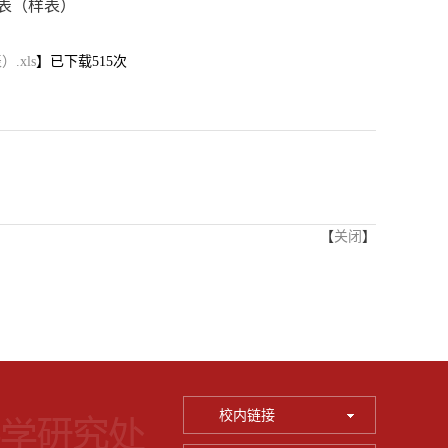
览表（样表）
xls
】已下载
515
次
【
关闭
】
校内链接