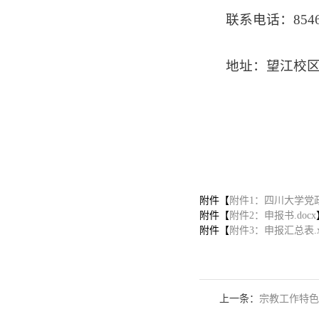
联系电话：8546
地址：望江校区
附件【
附件1：四川大学党政管
附件【
附件2：申报书.docx
附件【
附件3：申报汇总表.xl
上一条：
宗教工作特色