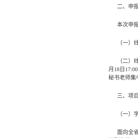
二、申
本次申
（一）线
（二）线
月18日1
秘书老师集
三、项
（一）
面向全