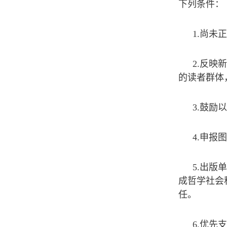
下列条件：
1.尚
2.反
的读者群体
3.鼓
4.申报
5.出
成哲学社会
任。
6.优先