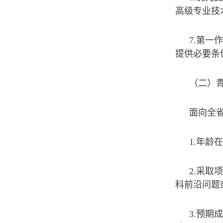
高级专业技
7.第
提供必要条
（二）
面向全
1.年龄
2.采
科前沿问题
3.预