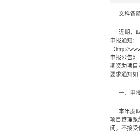
文科各
近期，
申报通知：
（http://w
申报公告》（htt
期资助项目申报公
要求通知如
一、申
本年度四
项目管理系统(
闭，不接受任