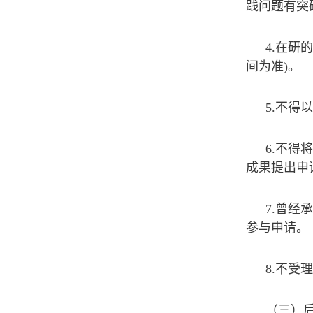
践问题有突
4.在研
间为准)。
5.不
6.不
成果提出申
7.曾
参与申请。
8.不受
（三）