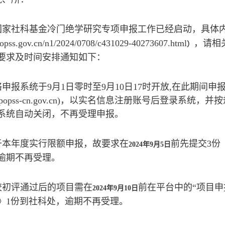
4年国家社科基金冷门绝学研究专项申报工作已经启动，具体
nopss.gov.cn/n1/2024/0708/c431029-40273607.html
，请相
）
要求及时间安排通知如下：
申报系统于9月1日零时至9月10日17时开放,在此期间
//xm.npopss-cn.gov.cn)，以实名信息注册账号后
系统自动关闭，不再受理申报。
于本年度实行限额申报，故要求在
前先提交3份
202
4
年
9
月
5
日
逾期不再受理。
校初评通过后的项目需在
前在平台中的“项目
202
4
年
9
月
10
日
》1份到社科处，逾期不再受理。