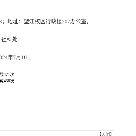
208；地址：望江校区行政楼207办公室。
处
0日
载
471
次
载
438
次
【
关闭
】