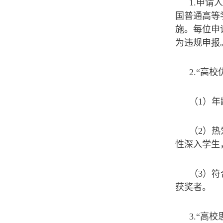
1.申请
国普通高等
施。每位申
为违规申报
2.“高
（1）年
（2）
性深入学生
（3）
获奖者。
3.“高