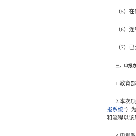
（5）
（6）连
（7）
三、申报
1.教
2.本
报系统
”）
和流程以该
3.申报