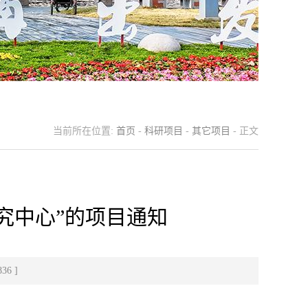
当前所在位置:
首页
-
科研项目
-
其它项目
- 正文
研究中心”的项目通知
836
]