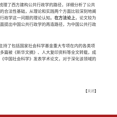
梳理了西方建构公共行政学的路径，详细分析了公共
的合法性基础，从理论和实践两个方面比较深刻地阐
行政学这一问题的理论认知。
在方法论上
，论文较为
面提出中国公共行政学的再造路径，为中国公共行政
主持了包括国家社会科学基金重大专项在内的各类项
多篇被《新华文摘》、人大复印资料等全文转载，成
《中国社会科学》发表学术论文，对于深化该领域的
》
【
关闭
】