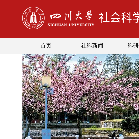
社会科
首页
社科新闻
科研