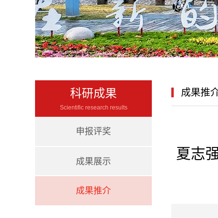
科研成果
成果推
Scientific research results
申报评奖
夏志
成果展示
成果推介