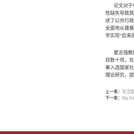
论文对于
性缺失导致其
述了公共行
全面地从建基
学实现“后来
夏志强教
目数十项，在
果入选国家社
理论研究，提
上一条：
左卫
下一条：
Big Da