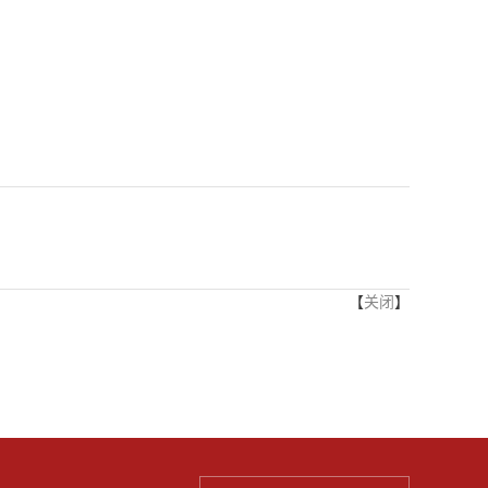
【
关闭
】