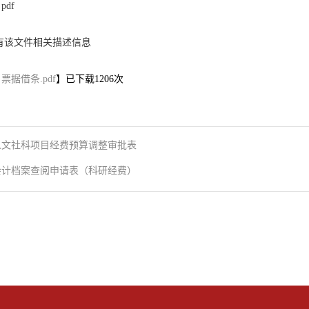
df
有该文件相关描述信息
票据借条.pdf
】已下载
1206
次
人文社科项目经费预算调整审批表
会计档案查阅申请表（科研经费）