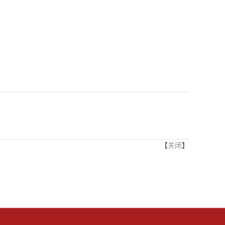
【
关闭
】