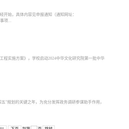
已经开始，具体内容见申报通知（通知网址：
报事项...
程实施方案》，学校启动2024中华文化研究院第一批中华
十四五”规划的关键之年，为充分发挥政务调研参谋助手作用，
01
下页
跳转
到第
页