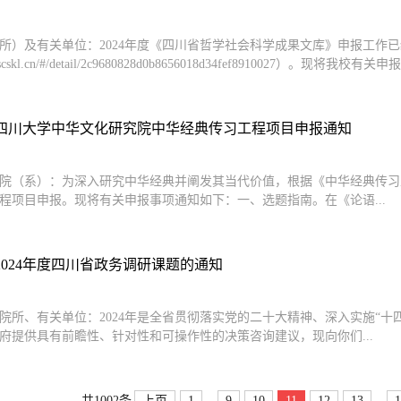
所）及有关单位：2024年度《四川省哲学社会科学成果文库》申报工作
w.scskl.cn/#/detail/2c9680828d0b8656018d34fef8910027）。现将我校有关申
24四川大学中华文化研究院中华经典传习工程项目申报通知
院（系）：为深入研究中华经典并阐发其当代价值，根据《中华经典传习工
程项目申报。现将有关申报事项通知如下：一、选题指南。在《论语...
2024年度四川省政务调研课题的通知
院所、有关单位：2024年是全省贯彻落实党的二十大精神、深入实施“
府提供具有前瞻性、针对性和可操作性的决策咨询建议，现向你们...
...
...
上页
1
9
10
11
12
13
1
共1002条