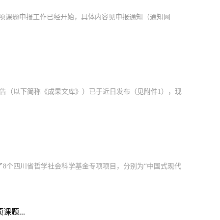
”专项课题申报工作已经开始，具体内容见申报通知（通知网
公告（以下简称《成果文库》）已于近日发布（见附件1），现
布了8个四川省哲学社会科学基金专项项目，分别为“中国式现代
题...