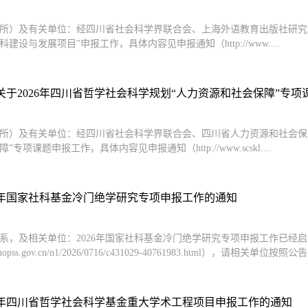
所）及有关单位：经四川省社会科学界联合会、上海外语教育出版社研究决
建设与发展项目”申报工作，具体内容见申报通知（http://www....
于2026年四川省哲学社会科学规划“人力资源和社会保障”专项课题
所）及有关单位：经四川省社会科学界联合会、四川省人力资源和社会保障
专项课题申报工作，具体内容见申报通知（http://www.scskl....
26年国家社科基金冷门绝学研究专项申报工作的通知
系，及相关单位：2026年国家社科基金冷门绝学研究专项申报工作已经
w.nopss.gov.cn/n1/2026/0716/c431029-40761983.html），请相关单位按照
26年四川省哲学社会科学基金重大学术工程项目申报工作的通知