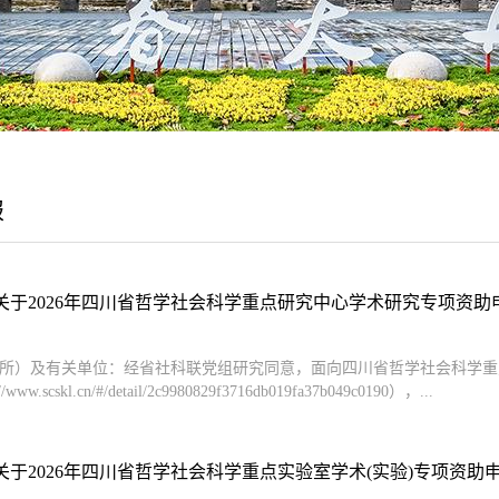
报
关于2026年四川省哲学社会科学重点研究中心学术研究专项资助申报
所）及有关单位：经省社科联党组研究同意，面向四川省哲学社会科学重点
www.scskl.cn/#/detail/2c9980829f3716db019fa37b049c0190），...
于2026年四川省哲学社会科学重点实验室学术(实验)专项资助申报