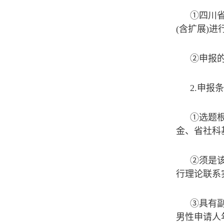
①四川
(含扩展)进
②申报
2.申报
①选题
金、省社科
②须是
行理论联系
③具有
男性申请人年