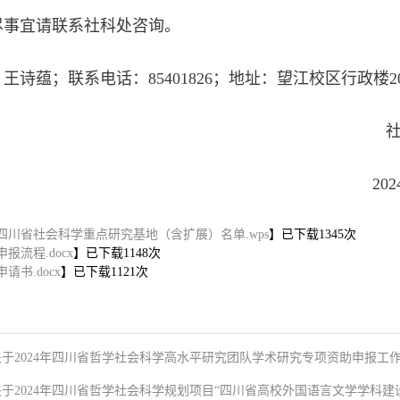
尽事宜请联系社科处咨询。
王诗蕴；联系电话：85401826；地址：望江校区行政楼2
社科
024年9月2
四川省社会科学重点研究基地（含扩展）名单.wps
】已下载
1345
次
报流程.docx
】已下载
1148
次
请书.docx
】已下载
1121
次
关于2024年四川省哲学社会科学高水平研究团队学术研究专项资助申报工
关于2024年四川省哲学社会科学规划项目“四川省高校外国语言文学学科建