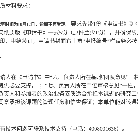
纸质材料要求：
。要求先带1份《申请书》到
截至时间为
10
月
12
日，逾期不再受理
交纸质版《申请书》一式5份（原件至少1份），并确保
打印，中缝装订；申请书封面右上角“申报编号”栏请务必
注
申请人在《申请书》中“六、负责人所在基地/团队意见”
提供必要支撑。”；“七、负责人所在单位审核意见”一栏
负责人和参加者的政治业务素质适合承担本课题的研究工
同意承担该课题的管理任务和信誉保证；本单位能对该课
人有技术问题可联系技术支持（电话：4008001636）。