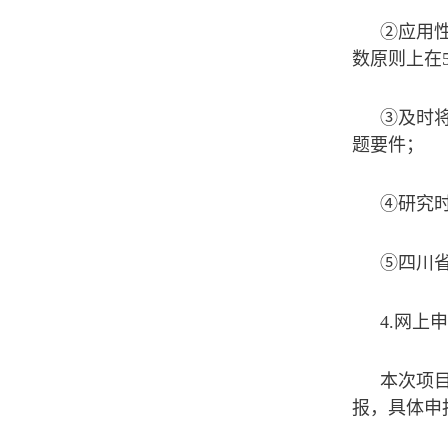
②应用
数原则上在
③及时
题要件；
④研究
⑤四川
4.网上
本次项
报，具体申