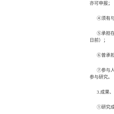
亦可申报；
④须有
⑤承担在
日前）；
⑥曾承
⑦参与
参与研究。
3.成果
①研究