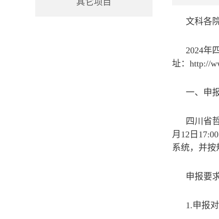
其它项目
文科各
202
址：http://
一、申
四川省哲
月12日17
系统，并按
申报要
1.申报