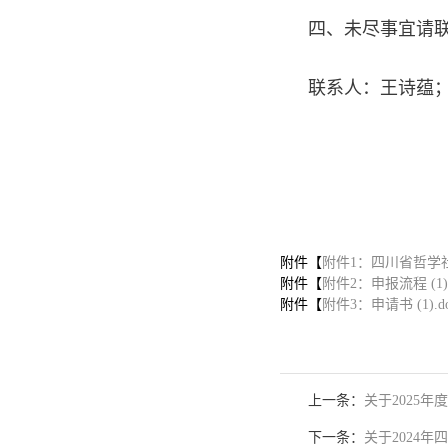
四、未尽事宜请
联系人：王诗蕴；联
20
附件【
附件1：四川省哲学社
附件【
附件2：申报流程 (1).
附件【
附件3：申请书 (1).do
上一条：
关于2025
下一条：
关于2024