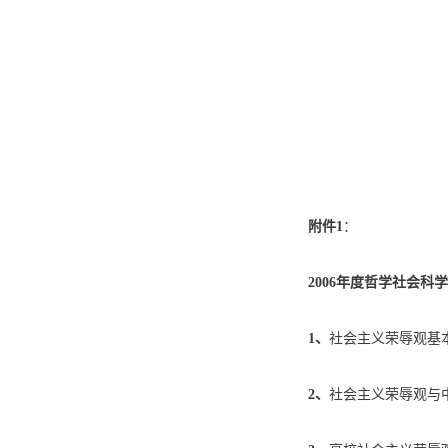
附件
1
：
2006年度
哲学社会科学
1、
社会主义荣辱观基
2、
社会主义荣辱观与