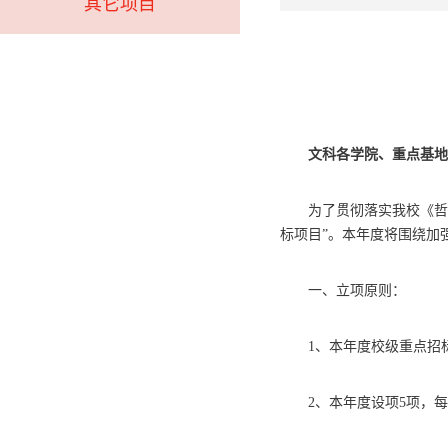
其它项目
文科各学院、重点基地
为了贯彻落实我校《哲
标项目
”。本年度将围绕加强
一、立项原则：
1、
本年度校级重点招标
2、本年度
设项
5项，