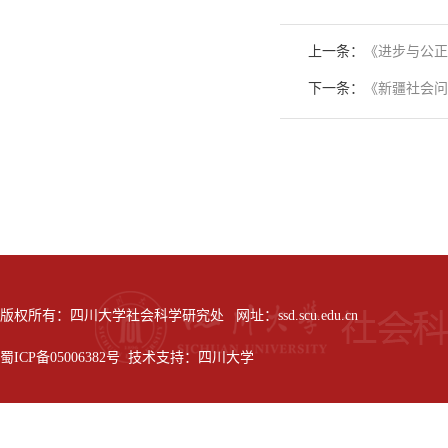
上一条：
《进步与公正
下一条：
《新疆社会问
版权所有：四川大学社会科学研究处 网址：ssd.scu.edu.cn
蜀ICP备05006382号 技术支持：四川大学