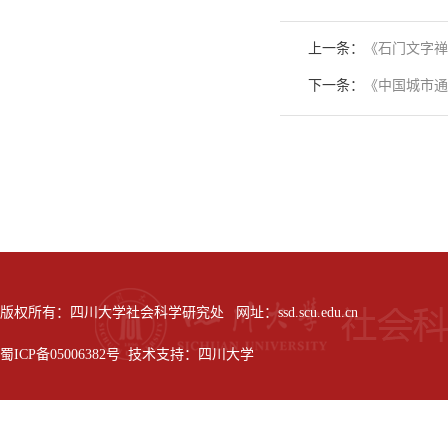
上一条：
《石门文字禅
下一条：
《中国城市通
版权所有：四川大学社会科学研究处 网址：ssd.scu.edu.cn
蜀ICP备05006382号 技术支持：四川大学