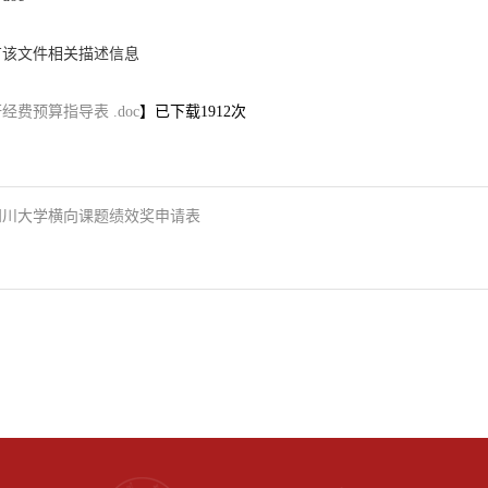
有该文件相关描述信息
经费预算指导表 .doc
】已下载
1912
次
四川大学横向课题绩效奖申请表