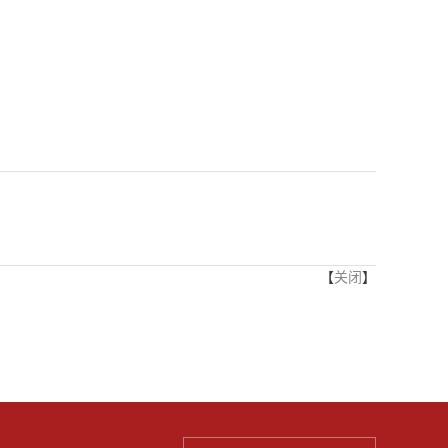
【
关闭
】