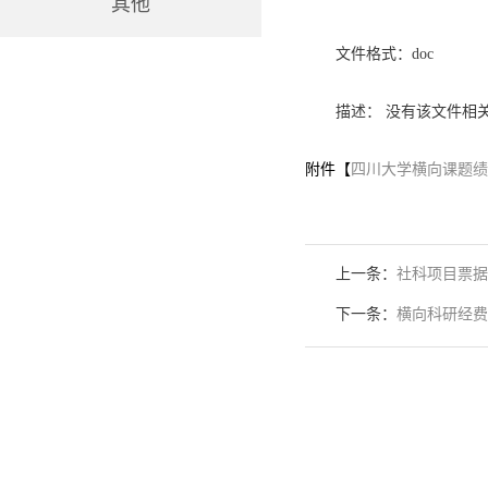
其他
文件格式：doc
描述： 没有该文件相
附件【
四川大学横向课题绩效
上一条：
社科项目票据
下一条：
横向科研经费