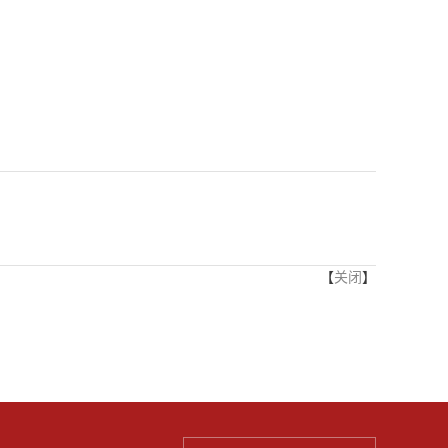
【
关闭
】