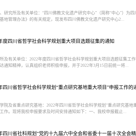
、研究所及有关单位：“四川佛教文化遗产研究中心”（简称“中心”）为
基地管理办法》的有关规定，现发布四川佛教文化遗产研究中心2...
22年度四川省哲学社会科学规划重大项目选题征集的通知
所及有关单位：2022年度四川省哲学社会科学规划重大项目选题征集工
达通知精神，认真组织老师积极申报，并于2022年3月15日前统一将...
22年四川省哲学社会科学规划“重点研究基地重大项目”申报工作的
学院及省重点研究基地：2022年四川省哲学社会科学规划“重点研究基地
工作。现将我校申报要求及时间安排通知如下：一、我校申报截止...
1年四川省社科规划“党的十九届六中全会和省委十一届十次全会精神