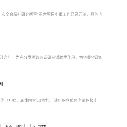
届十次全会精神研究阐释”重大项目申报工作已经开始，具体内
召开之年。为充分发挥政务调研参谋助手作用，为省委省政府
知
工作已开始，具体内容见附件1，请组织各单位老师积极申
下页
跳转
到第
页