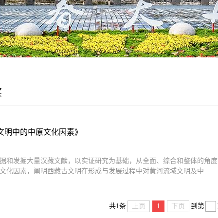
奖
文明中的中原文化因素》
据和发掘大量汉藏文献，以实证研究为基础，从全面、综合和整体的角度
文化因素，阐明西藏古文明在形成与发展过程中对黄河流域文明及中...
上页
1
下页
共1条
到第