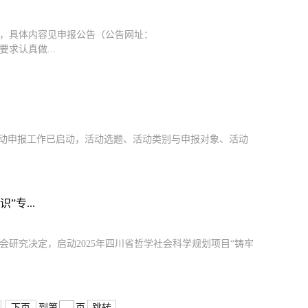
动，具体内容见申报公告（公告网址：
照公告要求认真做...
活动申报工作已启动，活动选题、活动类别与申报对象、活动
专...
研究决定，启动2025年四川省哲学社会科学规划项目“铸牢
下页
跳转
到第
页