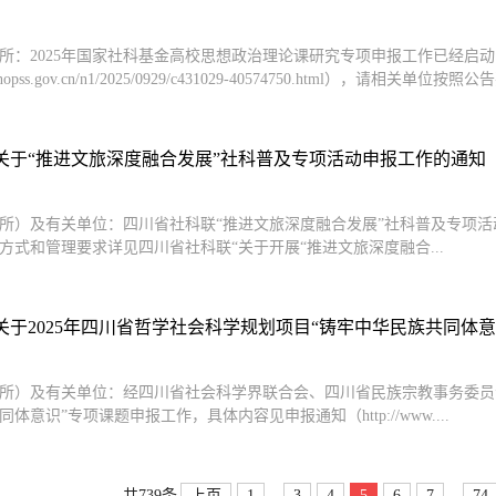
所：2025年国家社科基金高校思想政治理论课研究专项申报工作已经启
w.nopss.gov.cn/n1/2025/0929/c431029-40574750.html），请相关单位按
关于“推进文旅深度融合发展”社科普及专项活动申报工作的通知
所）及有关单位：四川省社科联“推进文旅深度融合发展”社科普及专项
方式和管理要求详见四川省社科联“关于开展“推进文旅深度融合...
于2025年四川省哲学社会科学规划项目“铸牢中华民族共同体意识”
所）及有关单位：经四川省社会科学界联合会、四川省民族宗教事务委员会
体意识”专项课题申报工作，具体内容见申报通知（http://www....
...
...
上页
1
3
4
5
6
7
74
共739条