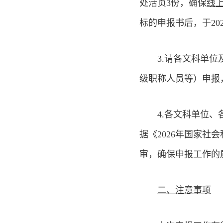
处活页3份，确保
线
标的申报书后，于20
3.请各文科单
级职称人员等）申报
4.各文科单位
据《2026年国家
审，确保申报工作的
二、注意事项