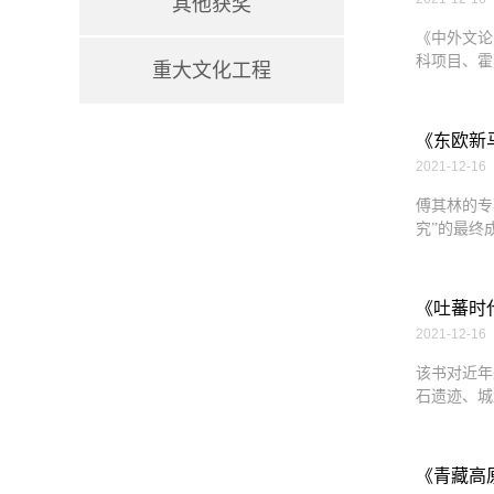
其他获奖
《中外文论
科项目、霍
重大文化工程
《东欧新
2021-12-16
傅其林的专
究”的最终
《吐蕃时
2021-12-16
该书对近年
石遗迹、城
《青藏高