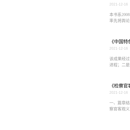
2021-12-16
本书系20
率先将舆论
《中国特
2021-12-16
该成果经过
进程；二是
《检察官
2021-12-16
一、篇章结
察官客观义