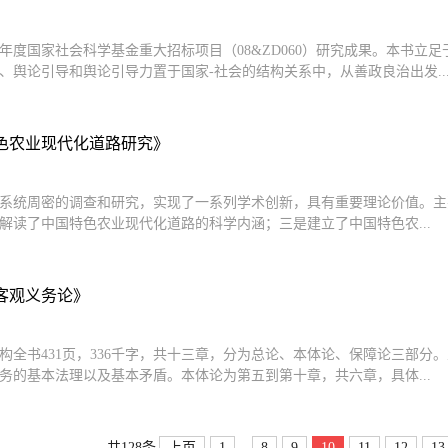
08年度国家社会科学基金重大招标项目（08&ZD060）研究成果。本书
、舆论引导和舆论引导力置于国家-社会的结构关系中，从善政良治出发..
色农业现代化道路研究》
系统周密的调查和研究，实现了一系列学术创新，具有重要理论价值。主
解读了中国特色农业现代化道路的科学内涵；三是建立了中国特色农...
客观义务论》
构全书431页，336千字，共十三章，分为总论、本体论、保障论三部
务的基本法理以及基本矛盾。本体论为第五到第十章，共六章，具体...
...
上页
1
8
9
10
11
12
13
共128条