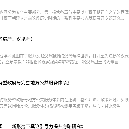
内容分为五个主要部分。第一板块各章节主要以吐蕃王朝建立之前的西藏
吐蕃王朝建立之前这段历史时期的一系列重要考古发现展开专题研究...
的遗产：汉鬼考》
要学术意图在于戮力发掘汉墓凝聚的汉代精神世界，打开至为隐秘的汉代
论，立足宗教而非世俗的观察视角与解释路径，将汉墓出土的大量画...
务型政府与完善地方公共服务体系》
讨服务型政府与地方公共服务体系内在逻辑、基础理论、政策环境、实践
完善我国地方公共服务体系的战略构想与实施策略，从而回答服务型...
国——新形势下舆论引导力提升方略研究》