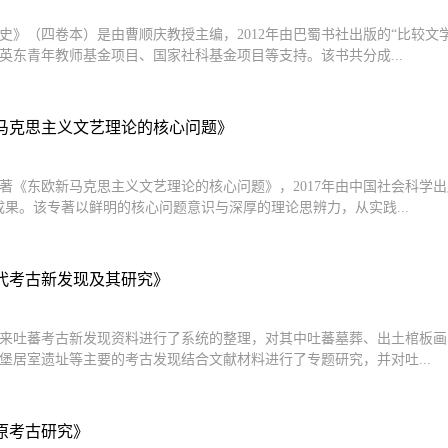
史》（四卷本）是由曹顺庆教授主编，2012年由巴蜀书社出版的“比较文学
英东青年教师基金项目、国家社科基金项目等支持。该书共分成...
马克思主义文艺理论的核心问题》
著《东欧新马克思主义文艺理论的核心问题》，2017年由中国社会科学
成果。该专著以鲜明的核心问题意识与深厚的理论思辨力，从实践...
代考古新发现及其研究》
来吐蕃考古新发现资料进行了系统的整理，对其中吐蕃墓葬、出土棺板画
堡居室遗址等主要的考古发现结合文献材料进行了专题研究，并对吐...
原考古研究》