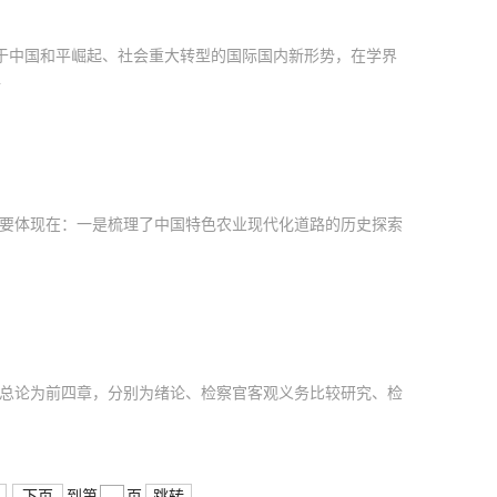
立足于中国和平崛起、社会重大转型的国际国内新形势，在学界
.
要体现在：一是梳理了中国特色农业现代化道路的历史探索
分。总论为前四章，分别为绪论、检察官客观义务比较研究、检
下页
跳转
到第
页